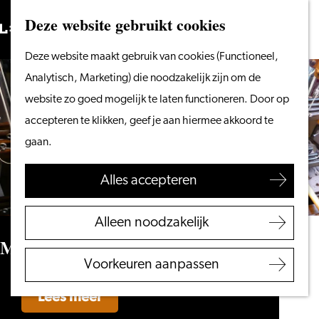
Vanaf het water
Deze website gebruikt cookies
Zoeken
Fietsen &
Menu
Zoeken
Ga
Deze website maakt gebruik van cookies (Functioneel,
wandelen
naar
Analytisch, Marketing) die noodzakelijk zijn om de
Winkelen
de
website zo goed mogelijk te laten functioneren. Door op
Eten & drinken
homepage
accepteren te klikken, geef je aan hiermee akkoord te
Met kinderen
gaan.
Blogs
Alles accepteren
Plan je bezoek
VVV Leiden
Alleen noodzakelijk
Bereikbaarheid
Museum het Leids Wevershuis
Overnachten
Voorkeuren aanpassen
Regio Leiden
Lees meer