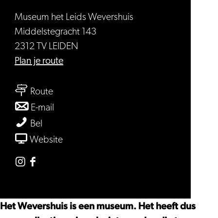
Museum het Leids Wevershuis
Middelstegracht 143
2312 TV LEIDEN
naar
Plan je route
Museum
naar
het
Route
Museum
Leids
naar
E-mail
het
Wevershuis
Museum
Museum
Bel
Leids
het
het
van
Website
Wevershuis
Leids
Leids
Museum
Wevershuis
Wevershuis
het
Instagram
Facebook
Leids
Museum
Museum
Wevershuis
het
het
Het Wevershuis is een museum. Het heeft dus
Leids
Leids