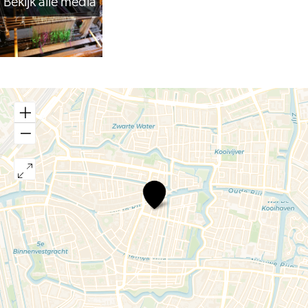
Bekijk alle media
Museum
het
Leids
Wevershuis