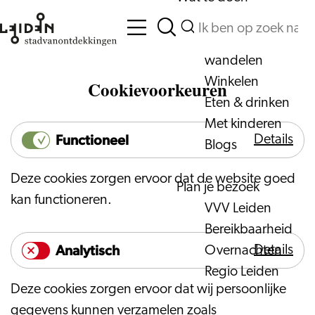
Vanaf het water
Zoeken
Fietsen &
Menu
Zoeken
Ga
wandelen
naar
Winkelen
Cookievoorkeuren
de
Eten & drinken
homepage
Met kinderen
Functioneel
Details
Blogs
Functi
Deze cookies zorgen ervoor dat de website goed
Plan je bezoek
kan functioneren.
VVV Leiden
Bereikbaarheid
Analytisch
Details
Overnachten
Analyti
Regio Leiden
Deze cookies zorgen ervoor dat wij persoonlijke
gegevens kunnen verzamelen zoals