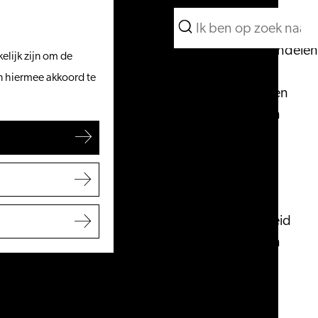
Wat te doen
Zoeken
Vanaf het water
Menu
Zoeken
Fietsen & wandelen
elijk zijn om de
Winkelen
an hiermee akkoord te
Eten & drinken
Met kinderen
Blogs
Plan je bezoek
VVV Leiden
Bereikbaarheid
Overnachten
Regio Leiden