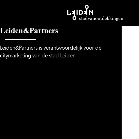
Ga
L
e
i
d
e
n
&
P
a
r
t
n
e
r
s
naar
de
Leiden&Partners is verantwoordelijk voor de
homepage
citymarketing van de stad Leiden