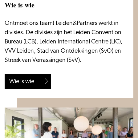
Wie is wie
Wie
Ontmoet ons team! Leiden&Partners werkt in
is
divisies. De divisies zijn het Leiden Convention
wie
Bureau (LCB), Leiden International Centre (LIC),
VVV Leiden, Stad van Ontdekkingen (SvO) en
Streek van Verrassingen (SvV).
Wie is wie