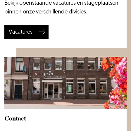
Vacatures
Bekijk openstaande vacatures en stageplaatsen
en
binnen onze verschillende divisies.
stages
Vacatures
Contact