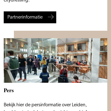
citydressing.
Partnerinformatie
Pers
Pers
Bekijk hier de persinformatie over Leiden,