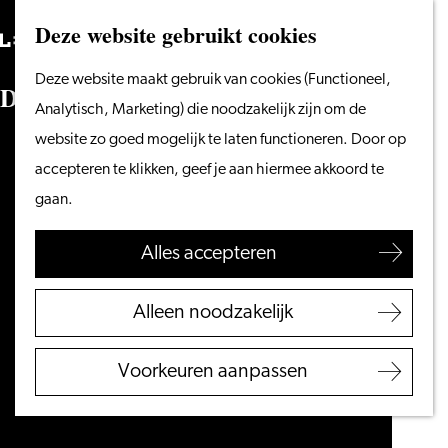
Vanaf het water
Deze website gebruikt cookies
Zoeken
Fietsen &
Menu
Zoeken
Ga
Deze website maakt gebruik van cookies (Functioneel,
wandelen
D
e
l
e
u
k
s
t
e
u
i
t
t
i
p
s
naar
Analytisch, Marketing) die noodzakelijk zijn om de
Winkelen
de
website zo goed mogelijk te laten functioneren. Door op
Eten & drinken
homepage
accepteren te klikken, geef je aan hiermee akkoord te
Met kinderen
gaan.
Blogs
Alles accepteren
Plan je bezoek
VVV Leiden
Alleen noodzakelijk
Bereikbaarheid
Overnachten
Voorkeuren aanpassen
Regio Leiden