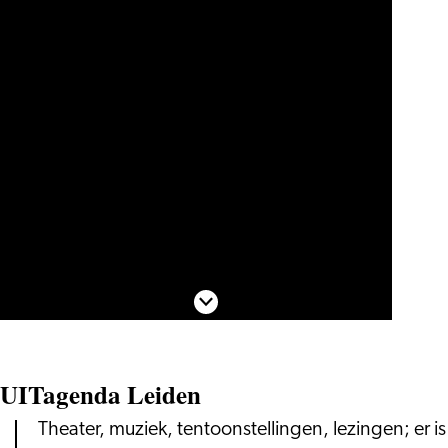
Scroll naar beneden
UITagenda Leiden
Theater, muziek, tentoonstellingen, lezingen; er is