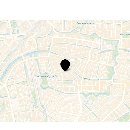
Bezoek
de
Young
Rembrandt
Studio