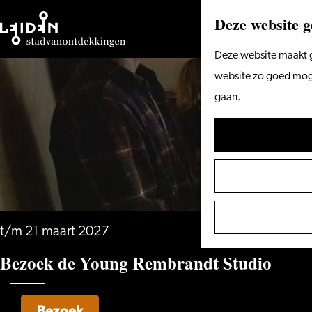
Deze website g
Ga
Deze website maakt g
naar
website zo goed mogel
de
gaan.
homepage
t/m 21 maart 2027
Bezoek de Young Rembrandt Studio
Bezoek