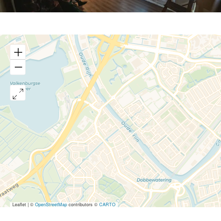
Leaflet
|
©
OpenStreetMap
contributors ©
CARTO