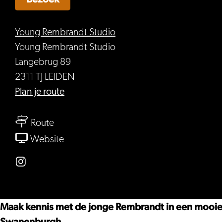
Young Rembrandt Studio
Young Rembrandt Studio
Langebrug 89
2311 TJ LEIDEN
naar
Plan je route
Bezoek
naar
de
Route
Bezoek
Young
van
Website
de
Rembrandt
Bezoek
Young
Studio
de
Instagram
Rembrandt
Young
Young
Studio
Rembrandt
Rembrandt
Maak kennis met de jonge Rembrandt in een mooie 7
Studio
Studio
Swanenburgh.