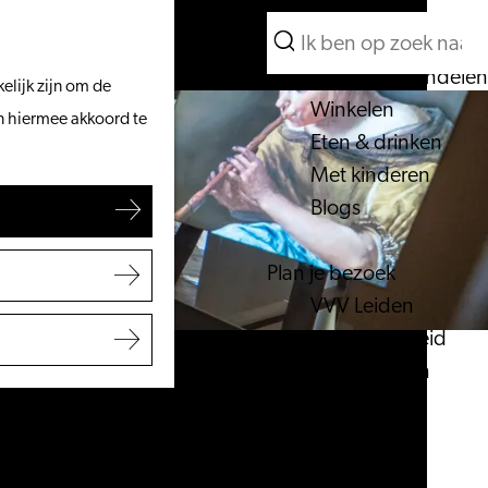
Wat te doen
Zoeken
Vanaf het water
Menu
Zoeken
Fietsen & wandelen
elijk zijn om de
Winkelen
an hiermee akkoord te
Eten & drinken
Met kinderen
Blogs
Plan je bezoek
VVV Leiden
Bereikbaarheid
Overnachten
Regio Leiden