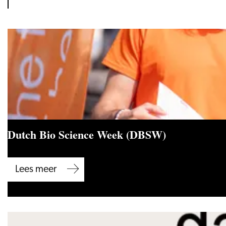
Dutch Bio Science Week (DBSW)
Dutch
Lees meer
Bio
Science
Week
(DBSW)