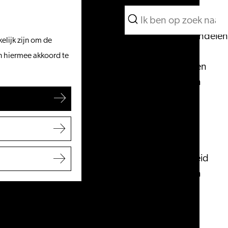
Wat te doen
Zoeken
Vanaf het water
Menu
Zoeken
Fietsen & wandelen
elijk zijn om de
Winkelen
an hiermee akkoord te
Eten & drinken
Met kinderen
Blogs
Plan je bezoek
VVV Leiden
Bereikbaarheid
Overnachten
Regio Leiden