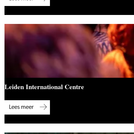
Convention
Bureau
Leiden International Centre
Leiden
Lees meer
International
Centre