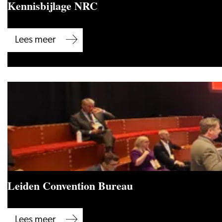
Kennisbijlage NRC
Kennisbijlage
Lees meer
NRC
Leiden Convention Bureau
Leiden
Lees meer