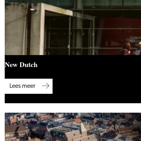
New Dutch
New
Lees meer
Dutch