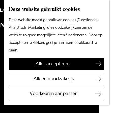
Vanaf het water
Deze website gebruikt cookies
Zoeken
Fietsen &
Menu
Zoeken
Ga
Deze website maakt gebruik van cookies (Functioneel,
wandelen
N
a
c
h
t
v
a
n
O
n
t
d
e
k
k
i
n
g
e
n
naar
Analytisch, Marketing) die noodzakelijk zijn om de
Winkelen
de
website zo goed mogelijk te laten functioneren. Door op
Eten & drinken
homepage
accepteren te klikken, geef je aan hiermee akkoord te
Met kinderen
gaan.
Blogs
Alles accepteren
Plan je bezoek
VVV Leiden
Alleen noodzakelijk
Bereikbaarheid
Overnachten
Voorkeuren aanpassen
Regio Leiden