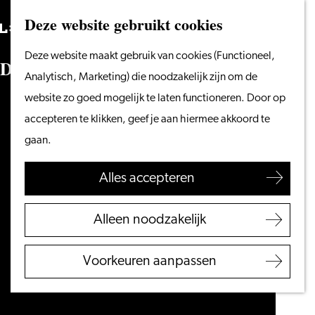
Vanaf het water
Deze website gebruikt cookies
Zoeken
Fietsen &
Menu
Zoeken
Ga
Deze website maakt gebruik van cookies (Functioneel,
wandelen
D
e
L
e
i
d
s
e
R
e
m
b
r
a
n
d
t
D
a
g
e
n
naar
Analytisch, Marketing) die noodzakelijk zijn om de
Winkelen
de
website zo goed mogelijk te laten functioneren. Door op
Eten & drinken
homepage
accepteren te klikken, geef je aan hiermee akkoord te
Met kinderen
gaan.
Blogs
Alles accepteren
Plan je bezoek
VVV Leiden
Alleen noodzakelijk
Bereikbaarheid
Overnachten
Voorkeuren aanpassen
Regio Leiden