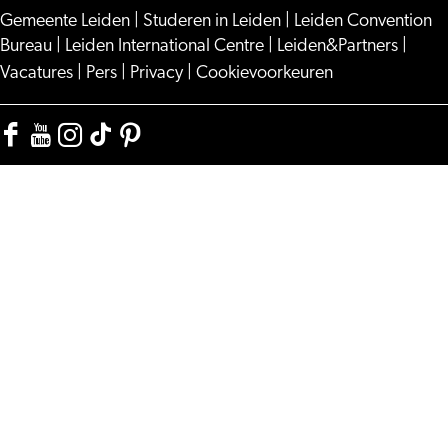
Gemeente Leiden
|
Studeren in Leiden
|
Leiden Convention
Bureau
|
Leiden International Centre
|
Leiden&Partners
|
Vacatures
|
Pers
|
Privacy
|
Cookievoorkeuren
Facebook
YouTube
Instagram
TikTok
Pinterest
Visit
Visit
Visit
Visit
Visit
Leiden
Leiden
Leiden
Leiden
Leiden