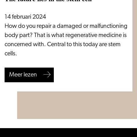
14 februari 2024
The
How do you repair a damaged or malfunctioning
future
body part? That is what regenerative medicine is
lies
concerned with. Central to this today are stem
in
cells.
the
stem
over The future lies in the stem cell
Meer lezen
cell