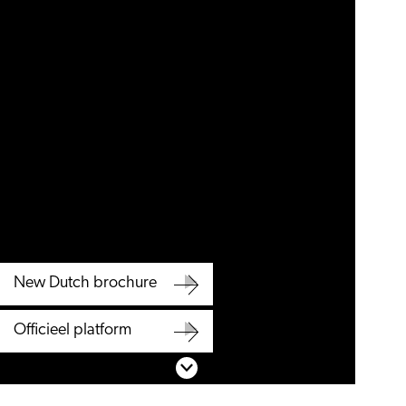
New Dutch brochure
New
Officieel platform
Dutch
Officieel
Scroll naar beneden
brochure
platform