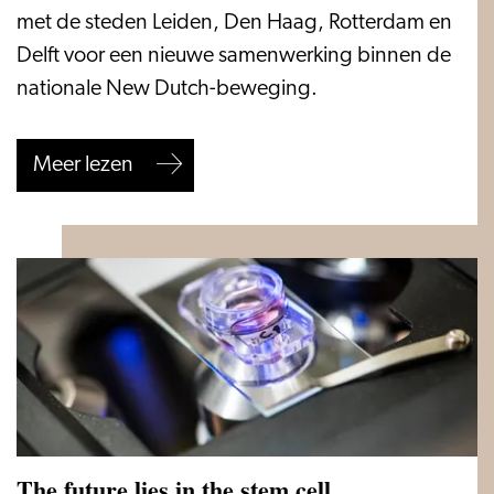
Hollandse
met de steden Leiden, Den Haag, Rotterdam en
steden
Delft voor een nieuwe samenwerking binnen de
bundelen
nationale New Dutch-beweging.
krachten
in
over Zuid-Hollandse steden bundelen krachte
Meer lezen
New
Dutch
Alliantie
The future lies in the stem cell