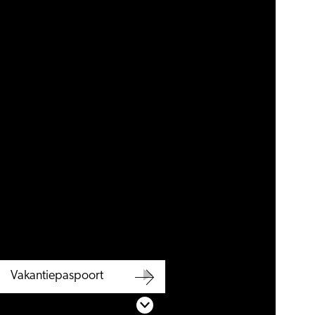
Vakantiepaspoort
Vakantiepaspoort
Scroll naar beneden