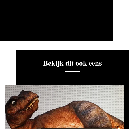
Bekijk dit ook eens
Kom
een
nachtje
slapen