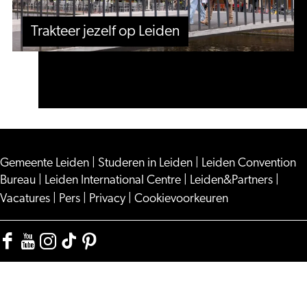
Trakteer jezelf op Leiden
Gemeente Leiden
|
Studeren in Leiden
|
Leiden Convention
Bureau
|
Leiden International Centre
|
Leiden&Partners
|
Vacatures
|
Pers
|
Privacy
|
Cookievoorkeuren
Facebook
YouTube
Instagram
TikTok
Pinterest
Visit
Visit
Visit
Visit
Visit
Leiden
Leiden
Leiden
Leiden
Leiden