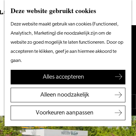
Vanaf het water
Deze website gebruikt cookies
Zoeken
Fietsen &
Menu
Zoeken
Ga
Deze website maakt gebruik van cookies (Functioneel,
wandelen
naar
Analytisch, Marketing) die noodzakelijk zijn om de
Winkelen
de
website zo goed mogelijk te laten functioneren. Door op
Eten & drinken
Groener in Leiden locaties
homepage
accepteren te klikken, geef je aan hiermee akkoord te
Met kinderen
gaan.
Blogs
Wat
Sorteer
Alles accepteren
Filter
Plan je bezoek
zoek
op
:
VVV Leiden
je
Alleen noodzakelijk
Sorteer
Bereikbaarheid
18 resultaten
op
:
Overnachten
Voorkeuren aanpassen
Regio Leiden