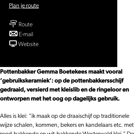
naar
Plan je route
Pottenbakkerij
naar
Leiden
Route
Pottenbakkerij
naar
E-mail
Leiden
Pottenbakkerij
van
Website
Leiden
Pottenbakkerij
Leiden
Pottenbakker Gemma Boetekees maakt vooral
‘gebruikskeramiek’: op de pottenbakkersschijf
gedraaid, versierd met kleislib en de ringeloor en
ontworpen met het oog op dagelijks gebruik.
Alles is klei: “ik maak op de draaischijf op traditionele
wijze schalen, kommen, bekers en kandelaars etc. met