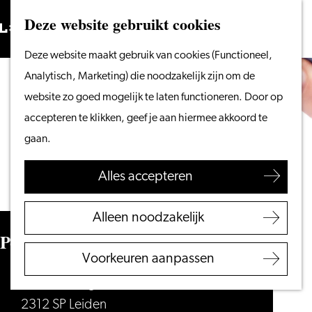
Vanaf het water
Deze website gebruikt cookies
Zoeken
Fietsen &
Menu
Zoeken
Ga
Deze website maakt gebruik van cookies (Functioneel,
wandelen
naar
Analytisch, Marketing) die noodzakelijk zijn om de
Winkelen
de
website zo goed mogelijk te laten functioneren. Door op
Eten & drinken
homepage
accepteren te klikken, geef je aan hiermee akkoord te
Met kinderen
gaan.
Blogs
Alles accepteren
Plan je bezoek
VVV Leiden
Alleen noodzakelijk
Bereikbaarheid
Pottenbakkerij Leiden
Overnachten
Voorkeuren aanpassen
Regio Leiden
Groenesteeg 65
2312 SP Leiden