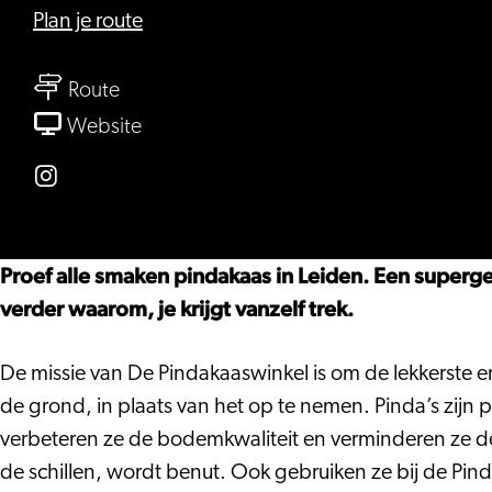
naar
Plan je route
De
naar
Pindakaaswinkel
Route
De
Leiden
van
Website
Pindakaaswinkel
De
Leiden
Pindakaaswinkel
Instagram
Leiden
De
Pindakaaswinkel
Proef alle smaken pindakaas in Leiden. Een supergez
Leiden
verder waarom, je krijgt vanzelf trek.
De missie van De Pindakaaswinkel is om de lekkerste 
de grond, in plaats van het op te nemen. Pinda’s zijn
verbeteren ze de bodemkwaliteit en verminderen ze de 
de schillen, wordt benut. Ook gebruiken ze bij de Pin