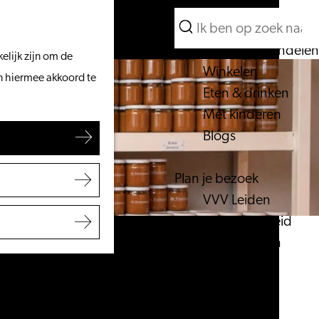
Wat te doen
Zoeken
Vanaf het water
Menu
Zoeken
Fietsen & wandelen
elijk zijn om de
Winkelen
an hiermee akkoord te
Eten & drinken
Met kinderen
Blogs
Plan je bezoek
VVV Leiden
Bereikbaarheid
Overnachten
Regio Leiden