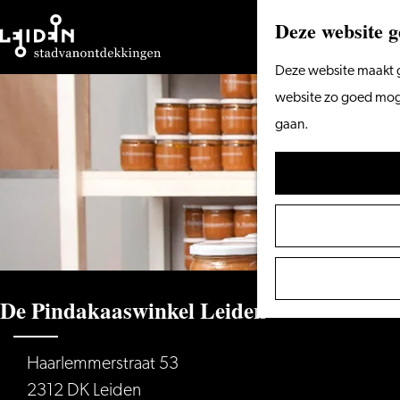
Deze website g
Ga
Deze website maakt g
naar
website zo goed mogel
de
gaan.
homepage
De Pindakaaswinkel Leiden
Haarlemmerstraat 53
2312 DK Leiden