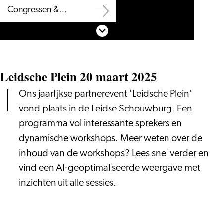
Regio
Congressen &
&
Kennisstad
Congressen
Scroll naar beneden
Placebranding
&
Kennisstad
Leidsche Plein 20 maart 2025
Ons jaarlijkse partnerevent 'Leidsche Plein'
vond plaats in de Leidse Schouwburg. Een
programma vol interessante sprekers en
dynamische workshops. Meer weten over de
inhoud van de workshops? Lees snel verder en
vind een AI-geoptimaliseerde weergave met
inzichten uit alle sessies.