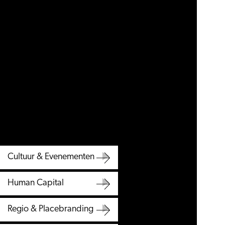
Cultuur & Evenementen
Cultuur
Human Capital
&
Human
Evenementen
Regio & Placebranding
Capital