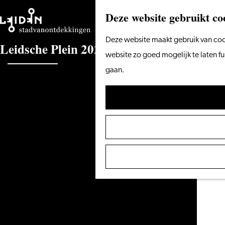
Deze website gebruikt co
Ga
Deze website maakt gebruik van cook
L
e
i
d
s
c
h
e
P
l
e
i
n
2
0
2
5
naar
website zo goed mogelijk te laten f
de
gaan.
homepage