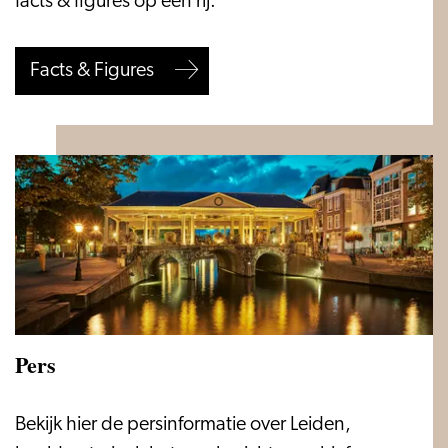
facts & figures op een rij.
Facts & Figures
Pers
Pers
Bekijk hier de persinformatie over Leiden,