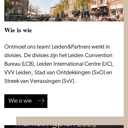
Wie is wie
Wie
Ontmoet ons team! Leiden&Partners werkt in
is
divisies. De divisies zijn het Leiden Convention
wie
Bureau (LCB), Leiden International Centre (LIC),
VVV Leiden, Stad van Ontdekkingen (SvO) en
Streek van Verrassingen (SvV).
Wie is wie