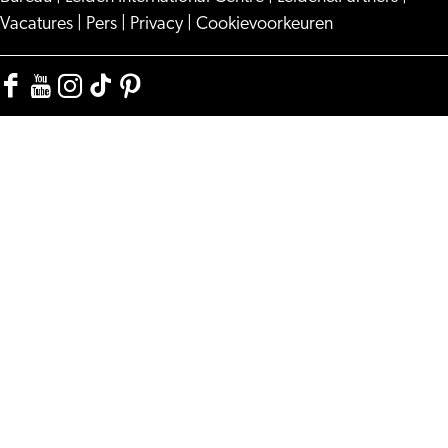
Vacatures
|
Pers
|
Privacy
|
Cookievoorkeuren
Facebook
YouTube
Instagram
TikTok
Pinterest
Visit
Visit
Visit
Visit
Visit
Leiden
Leiden
Leiden
Leiden
Leiden