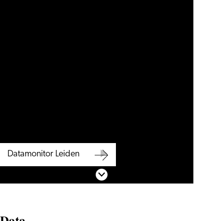
Datamonitor Leiden
Datamonitor
Scroll naar beneden
Leiden
Data