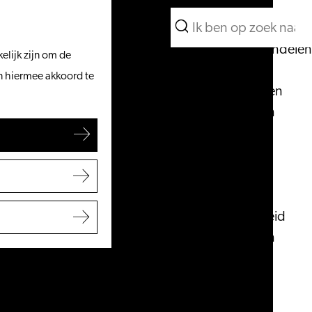
Wat te doen
Zoeken
Vanaf het water
Menu
Zoeken
Fietsen & wandelen
elijk zijn om de
Winkelen
an hiermee akkoord te
Eten & drinken
Met kinderen
Blogs
Plan je bezoek
VVV Leiden
Bereikbaarheid
Overnachten
Regio Leiden