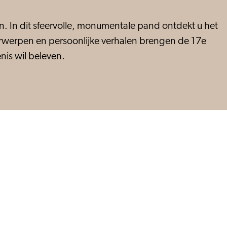
n. In dit sfeervolle, monumentale pand ontdekt u het
orwerpen en persoonlijke verhalen brengen de 17e
nis wil beleven.