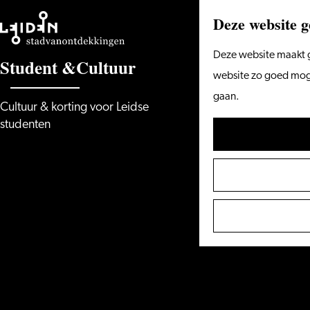
Deze website g
Ga
Deze website maakt g
S
t
u
d
e
n
t
&
C
u
l
t
u
u
r
naar
website zo goed mogel
de
gaan.
Cultuur & korting voor Leidse
homepage
studenten