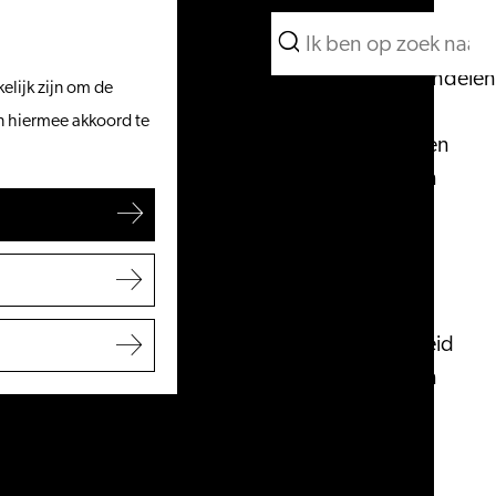
Wat te doen
Zoeken
Vanaf het water
Menu
Zoeken
Fietsen & wandelen
elijk zijn om de
Winkelen
an hiermee akkoord te
Eten & drinken
Met kinderen
Blogs
Plan je bezoek
VVV Leiden
Bereikbaarheid
Overnachten
Regio Leiden