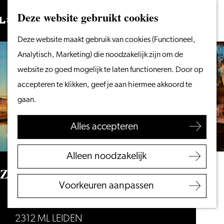
Vanaf het water
Deze website gebruikt cookies
Zoeken
Fietsen &
Menu
Zoeken
Ga
Deze website maakt gebruik van cookies (Functioneel,
wandelen
naar
Analytisch, Marketing) die noodzakelijk zijn om de
Winkelen
de
website zo goed mogelijk te laten functioneren. Door op
Eten & drinken
homepage
accepteren te klikken, geef je aan hiermee akkoord te
Met kinderen
gaan.
Blogs
Alles accepteren
Plan je bezoek
VVV Leiden
Alleen noodzakelijk
Bereikbaarheid
Zijlpoort
Overnachten
Voorkeuren aanpassen
Regio Leiden
Haven
2312 ML LEIDEN