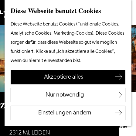
Diese Webseite benutzt Cookies
Suchen
Unternehmen
Menü
Suchen
Gehen
Diese Webseite benutzt Cookies (Funktionale Cookies,
Vom Wasser aus
Sie
Analytische Cookies, Marketing-Cookies). Diese Cookies
Radeln & Wandern
zur
sorgen dafür, dass diese Webseite so gut wie möglich
Shoppen
Homepage
funktioniert. Klicke auf „Ich akzeptiere alle Cookies“,
Essen & Trinken
wenn du hiermit einverstanden bist.
Mit Kindern
Akzeptiere alles
Ihren Besuch planen
Touristeninformation
Nur notwendig
Leiden
Zijlpoort
Zugänglichkeit
Einstellungen ändern
Übernachten
Haven
Entdecken Sie die
2312 ML LEIDEN
Region