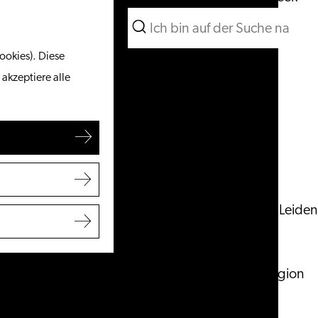
Suchen
Unternehmen
Menü
Suchen
ookies). Diese
Vom Wasser aus
 akzeptiere alle
Radeln & Wandern
Shoppen
Essen & Trinken
Mit Kindern
Ihren Besuch planen
Touristeninformation Leiden
Zugänglichkeit
Übernachten
Entdecken Sie die Region