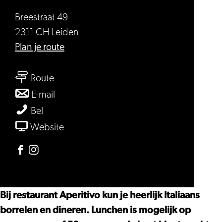
Breestraat 49
2311 CH Leiden
naar
Plan je route
Aperitivo
naar
Route
Aperitivo
naar
E-mail
Aperitivo
Aperitivo
Bel
van
Website
Aperitivo
Facebook
Instagram
Aperitivo
Aperitivo
Bij restaurant Aperitivo kun je heerlijk Italiaans
borrelen en dineren. Lunchen is mogelijk op