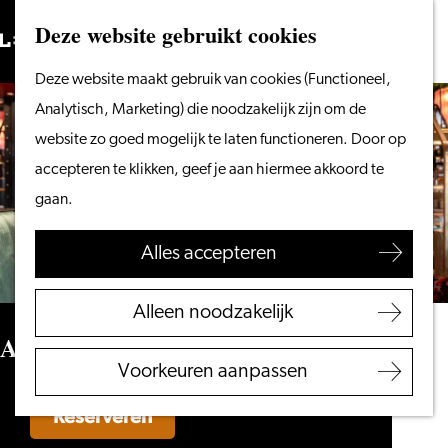
Vanaf het water
Deze website gebruikt cookies
Zoeken
Fietsen &
Menu
Zoeken
Ga
Deze website maakt gebruik van cookies (Functioneel,
wandelen
naar
Analytisch, Marketing) die noodzakelijk zijn om de
Winkelen
de
website zo goed mogelijk te laten functioneren. Door op
Eten & drinken
homepage
accepteren te klikken, geef je aan hiermee akkoord te
Met kinderen
gaan.
Blogs
Alles accepteren
Plan je bezoek
VVV Leiden
Alleen noodzakelijk
Bereikbaarheid
Aperitivo
Overnachten
Voorkeuren aanpassen
Regio Leiden
Reserveren