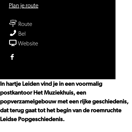
naar
Plan je route
BplusC
naar
locatie
Route
BplusC
Muziekhuis/Qbus
BplusC
Bel
locatie
locatie
van
Website
Muziekhuis/Qbus
Muziekhuis/Qbus
BplusC
locatie
Facebook
Muziekhuis/Qbus
BplusC
locatie
In hartje Leiden vind je in een voormalig
Muziekhuis/Qbus
postkantoor Het Muziekhuis, een
popverzamelgebouw met een rijke geschiedenis,
dat terug gaat tot het begin van de roemruchte
Leidse Popgeschiedenis.