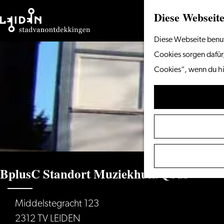
Diese Webseite
Gehen
Diese Webseite benut
Sie
Cookies sorgen dafür,
zur
Cookies“, wenn du hi
Homepage
BplusC Standort Muziekhuis/Qbus
Middelstegracht 123
2312 TV LEIDEN