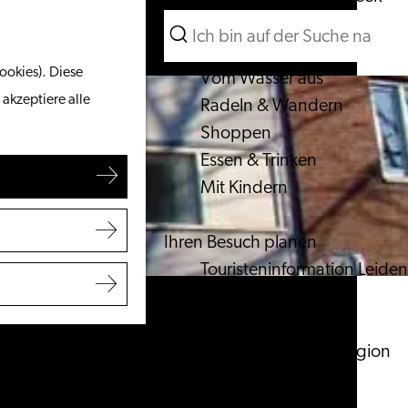
Suchen
Unternehmen
Menü
Suchen
ookies). Diese
Vom Wasser aus
 akzeptiere alle
Radeln & Wandern
Shoppen
Essen & Trinken
Mit Kindern
Ihren Besuch planen
Touristeninformation Leiden
Zugänglichkeit
Übernachten
Entdecken Sie die Region