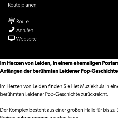
bis
Route planen
BplusC
bis
Standort
Route
BplusC
Muziekhuis/Qbus
BplusC
Anrufen
Standort
Standort
ab
Webseite
Muziekhuis/Qbus
Muziekhuis/Qbus
BplusC
Standort
Muziekhuis/Qbus
Im Herzen von Leiden, in einem ehemaligen Postamt
Anfängen der berühmten Leidener Pop-Geschichte 
Im Herzen von Leiden finden Sie Het Muziekhuis in ei
berühmten Leidener Pop-Geschichte zurückreicht.
Der Komplex besteht aus einer großen Halle für bis z