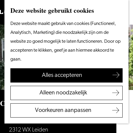
Vanaf het water
Deze website gebruikt cookies
Zoeken
Fietsen &
Menu
Zoeken
Ga
Deze website maakt gebruik van cookies (Functioneel,
wandelen
naar
Analytisch, Marketing) die noodzakelijk zijn om de
Winkelen
de
website zo goed mogelijk te laten functioneren. Door op
Eten & drinken
homepage
accepteren te klikken, geef je aan hiermee akkoord te
Met kinderen
gaan.
Blogs
Alles accepteren
Plan je bezoek
VVV Leiden
Alleen noodzakelijk
Bereikbaarheid
Coninckshofje
Overnachten
Voorkeuren aanpassen
Regio Leiden
Oude vest 15
2312 WX Leiden