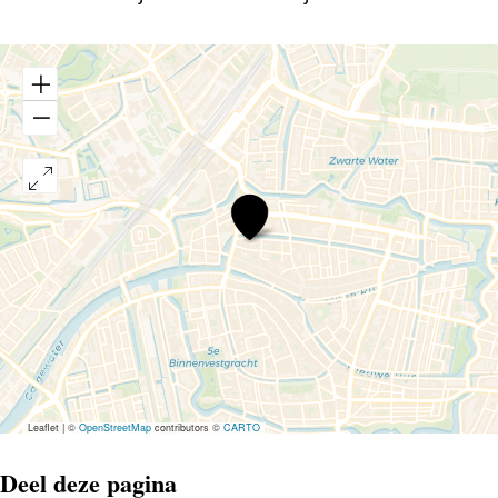
Coninckshofje
Leaflet
|
©
OpenStreetMap
contributors ©
CARTO
Deel deze pagina