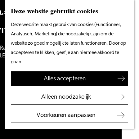
Vanaf het water
Deze website gebruikt cookies
Zoeken
Fietsen &
Menu
Zoeken
Ga
Deze website maakt gebruik van cookies (Functioneel,
wandelen
T
h
i
s
H
e
m
m
e
s
naar
Analytisch, Marketing) die noodzakelijk zijn om de
Winkelen
de
website zo goed mogelijk te laten functioneren. Door op
Eten & drinken
Raad van Commissarissen
homepage
accepteren te klikken, geef je aan hiermee akkoord te
Met kinderen
LEIDEN&PARTNERS
gaan.
Blogs
Alles accepteren
Plan je bezoek
VVV Leiden
Alleen noodzakelijk
Bereikbaarheid
Overnachten
Voorkeuren aanpassen
Regio Leiden