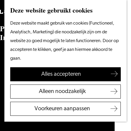
Vanaf het water
Deze website gebruikt cookies
Zoeken
Fietsen &
Menu
Zoeken
Ga
Deze website maakt gebruik van cookies (Functioneel,
wandelen
P
r
o
d
u
c
t
o
n
t
w
i
k
k
e
l
i
n
g
L
e
i
d
e
n
naar
Analytisch, Marketing) die noodzakelijk zijn om de
Winkelen
I
n
t
e
r
n
a
t
i
o
n
a
l
C
e
n
t
r
e
de
website zo goed mogelijk te laten functioneren. Door op
Eten & drinken
homepage
accepteren te klikken, geef je aan hiermee akkoord te
Met kinderen
gaan.
Blogs
Alles accepteren
Plan je bezoek
VVV Leiden
Alleen noodzakelijk
Bereikbaarheid
Overnachten
Voorkeuren aanpassen
Regio Leiden