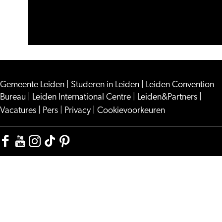
Gemeente Leiden
|
Studeren in Leiden
|
Leiden Convention
Bureau
|
Leiden International Centre
|
Leiden&Partners
|
Vacatures
|
Pers
|
Privacy
|
Cookievoorkeuren
Facebook
YouTube
Instagram
TikTok
Pinterest
Visit
Visit
Visit
Visit
Visit
Leiden
Leiden
Leiden
Leiden
Leiden