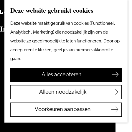
Vanaf het water
Deze website gebruikt cookies
Zoeken
Fietsen &
Menu
Zoeken
Ga
Deze website maakt gebruik van cookies (Functioneel,
wandelen
I
n
f
o
r
m
a
t
i
e
p
u
n
t
e
n
naar
Analytisch, Marketing) die noodzakelijk zijn om de
Winkelen
de
website zo goed mogelijk te laten functioneren. Door op
Eten & drinken
homepage
accepteren te klikken, geef je aan hiermee akkoord te
Met kinderen
gaan.
Blogs
Alles accepteren
Plan je bezoek
VVV Leiden
Alleen noodzakelijk
Bereikbaarheid
Overnachten
Voorkeuren aanpassen
Regio Leiden