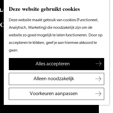
Vanaf het water
Deze website gebruikt cookies
Zoeken
Fietsen &
Menu
Zoeken
Ga
Deze website maakt gebruik van cookies (Functioneel,
wandelen
C
u
l
t
u
r
e
l
e
e
v
e
n
e
m
e
n
t
e
n
naar
Analytisch, Marketing) die noodzakelijk zijn om de
Winkelen
de
website zo goed mogelijk te laten functioneren. Door op
Eten & drinken
homepage
accepteren te klikken, geef je aan hiermee akkoord te
Met kinderen
gaan.
Blogs
Alles accepteren
Plan je bezoek
VVV Leiden
Alleen noodzakelijk
Bereikbaarheid
Overnachten
Voorkeuren aanpassen
Regio Leiden