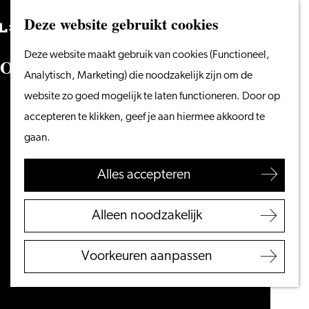
Vanaf het water
Deze website gebruikt cookies
Zoeken
Fietsen &
Menu
Zoeken
Ga
Deze website maakt gebruik van cookies (Functioneel,
wandelen
O
n
b
o
a
r
d
i
n
g
naar
Analytisch, Marketing) die noodzakelijk zijn om de
Winkelen
de
website zo goed mogelijk te laten functioneren. Door op
Eten & drinken
homepage
accepteren te klikken, geef je aan hiermee akkoord te
Met kinderen
gaan.
Blogs
Alles accepteren
Plan je bezoek
VVV Leiden
Alleen noodzakelijk
Bereikbaarheid
Overnachten
Voorkeuren aanpassen
Regio Leiden