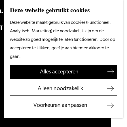
Vanaf het water
Deze website gebruikt cookies
Zoeken
Fietsen &
Menu
Zoeken
Ga
Deze website maakt gebruik van cookies (Functioneel,
wandelen
L
e
i
d
e
n
I
n
t
e
r
n
a
t
i
o
n
a
l
C
e
n
t
r
e
naar
Analytisch, Marketing) die noodzakelijk zijn om de
Winkelen
de
website zo goed mogelijk te laten functioneren. Door op
Eten & drinken
homepage
accepteren te klikken, geef je aan hiermee akkoord te
Met kinderen
gaan.
Blogs
Alles accepteren
Plan je bezoek
VVV Leiden
Alleen noodzakelijk
Bereikbaarheid
Overnachten
Voorkeuren aanpassen
Regio Leiden