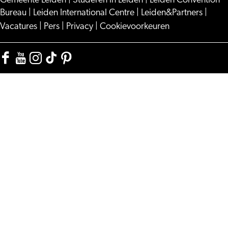
Gemeente Leiden
|
Studeren in Leiden
|
Leiden Convention
Bureau
|
Leiden International Centre
|
Leiden&Partners
|
Vacatures
|
Pers
|
Privacy
|
Cookievoorkeuren
Facebook
YouTube
Instagram
TikTok
Pinterest
Visit
Visit
Visit
Visit
Visit
Leiden
Leiden
Leiden
Leiden
Leiden