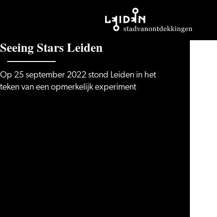
Ga
S
e
e
i
n
g
S
t
a
r
s
L
e
i
d
e
n
naar
de
Op 25 september 2022 stond Leiden in het
homepage
teken van een opmerkelijk experiment