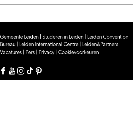
Gemeente Leiden
|
Studeren in Leiden
|
Leiden Convention
Bureau
|
Leiden International Centre
|
Leiden&Partners
|
Vacatures
|
Pers
|
Privacy
|
Cookievoorkeuren
Facebook
YouTube
Instagram
TikTok
Pinterest
Visit
Visit
Visit
Visit
Visit
Leiden
Leiden
Leiden
Leiden
Leiden