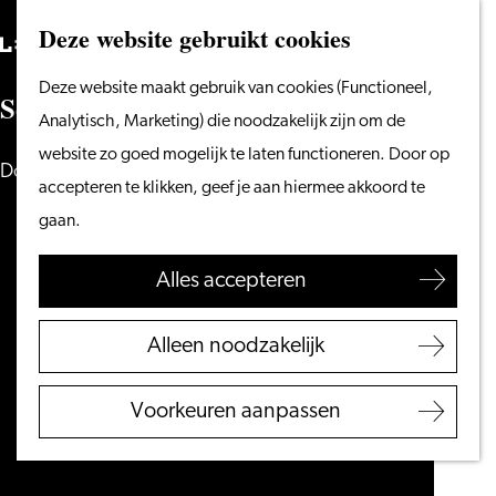
Vanaf het water
Deze website gebruikt cookies
Zoeken
Fietsen &
Menu
Zoeken
Ga
Deze website maakt gebruik van cookies (Functioneel,
wandelen
S
e
e
i
n
g
S
t
a
r
s
L
e
i
d
e
n
naar
Analytisch, Marketing) die noodzakelijk zijn om de
Winkelen
de
website zo goed mogelijk te laten functioneren. Door op
Eten & drinken
Doe je ook mee?
homepage
accepteren te klikken, geef je aan hiermee akkoord te
Met kinderen
gaan.
Blogs
Alles accepteren
Plan je bezoek
VVV Leiden
Alleen noodzakelijk
Bereikbaarheid
Overnachten
Voorkeuren aanpassen
Regio Leiden