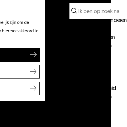
Wat te doen
Zoeken
Vanaf het water
Menu
Zoeken
Fietsen & wandelen
elijk zijn om de
Winkelen
an hiermee akkoord te
Eten & drinken
Met kinderen
Blogs
Plan je bezoek
VVV Leiden
Bereikbaarheid
Overnachten
Regio Leiden