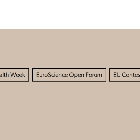
ealth Week
EuroScience Open Forum
EU Contest