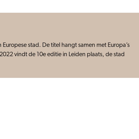
en Europese stad. De titel hangt samen met Europa’s
022 vindt de 10e editie in Leiden plaats, de stad