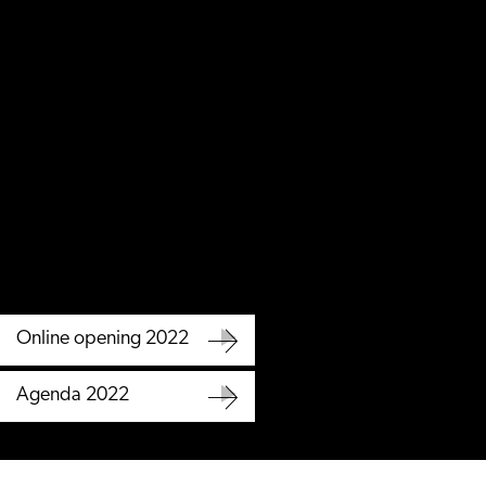
Online opening 2022
Online
Agenda 2022
opening
Agenda
2022
2022