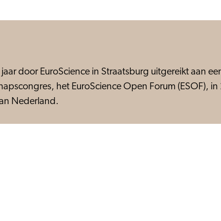
e jaar door EuroScience in Straatsburg uitgereikt aan e
schapscongres, het EuroScience Open Forum (ESOF), in 2
 van Nederland.