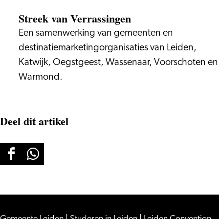
Streek van Verrassingen
Een samenwerking van gemeenten en
destinatiemarketingorganisaties van Leiden,
Katwijk, Oegstgeest, Wassenaar, Voorschoten en
Warmond.
Deel dit artikel
Deel
Deel
deze
deze
pagina
pagina
op
op