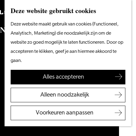
Vanaf het water
Deze website gebruikt cookies
Zoeken
Fietsen &
Menu
Zoeken
Ga
Deze website maakt gebruik van cookies (Functioneel,
wandelen
N
i
e
u
w
e
P
r
o
e
f
d
e
S
t
r
e
e
k
m
a
g
a
z
i
n
e
s
naar
Analytisch, Marketing) die noodzakelijk zijn om de
Winkelen
de
website zo goed mogelijk te laten functioneren. Door op
Eten & drinken
homepage
accepteren te klikken, geef je aan hiermee akkoord te
Met kinderen
gaan.
Blogs
Alles accepteren
Plan je bezoek
VVV Leiden
Alleen noodzakelijk
Bereikbaarheid
Overnachten
Voorkeuren aanpassen
Regio Leiden