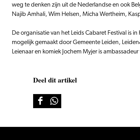
weg te denken zijn uit de Nederlandse en ook Bel
Najib Amhali, Wim Helsen, Micha Wertheim, Kaspe
De organisatie van het Leids Cabaret Festival is
mogelijk gemaakt door Gemeente Leiden, Leiden&P
Leienaar en komiek Jochem Myjer is ambassadeur v
Deel dit artikel
Deel
Deel
deze
deze
pagina
pagina
op
op