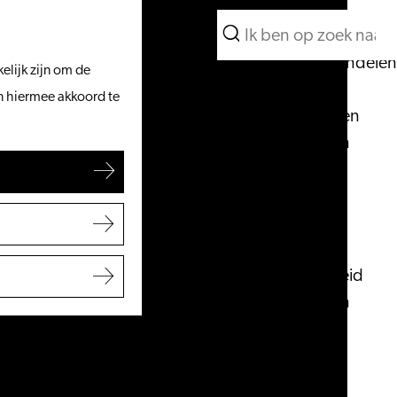
Wat te doen
Zoeken
Vanaf het water
Menu
Zoeken
Fietsen & wandelen
elijk zijn om de
Winkelen
an hiermee akkoord te
Eten & drinken
Met kinderen
Blogs
Plan je bezoek
VVV Leiden
Bereikbaarheid
Overnachten
Regio Leiden