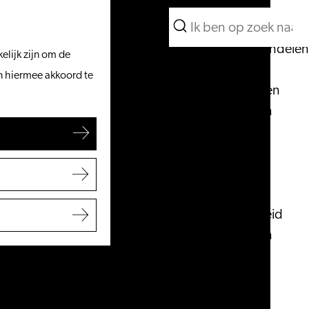
Wat te doen
Zoeken
Vanaf het water
Menu
Zoeken
Fietsen & wandelen
elijk zijn om de
Winkelen
an hiermee akkoord te
Eten & drinken
Met kinderen
Blogs
Plan je bezoek
VVV Leiden
Bereikbaarheid
Overnachten
Regio Leiden