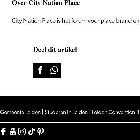
Over City Nation Place
City Nation Place is het forum voor place brand e
Deel dit artikel
Deel
Deel
deze
deze
pagina
pagina
op
op
Facebook
WhatsApp
Gemeente Leiden
|
Studeren in Leiden
|
Leiden Convention 
Facebook
YouTube
Instagram
TikTok
Pinterest