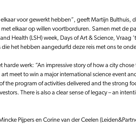
lkaar voor gewerkt hebben”, geeft Martijn Bulthuis, d
met elkaar op willen voortborduren. Samen met de partne
ces and Health (LSH) week, Days of Art & Science, Vraag 
ers die het hebben aangedurfd deze reis met ons te ond
rde werk: “An impressive story of how a city chose to 
art meet to win a major international science event and 
f the program of activities delivered and the strong foc
vestors. There is also a clear sense of legacy – an intent
Mincke Pijpers en Corine van der Ceelen (Leiden&Partn