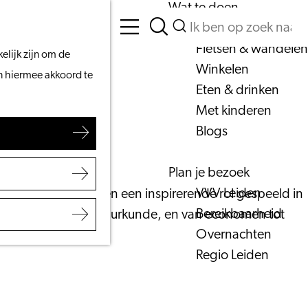
Wat te doen
Zoeken
Vanaf het water
Menu
Zoeken
Fietsen & wandelen
elijk zijn om de
Winkelen
an hiermee akkoord te
Eten & drinken
Met kinderen
Blogs
Plan je bezoek
VVV Leiden
 universiteit hebben een inspirerende rol gespeeld in
Bereikbaarheid
gers van moderne natuurkunde, en van economen tot
Overnachten
tot leven.
Regio Leiden