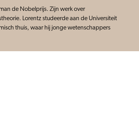
man de Nobelprijs. Zijn werk over
theorie. Lorentz studeerde aan de Universiteit
emisch thuis, waar hij jonge wetenschappers