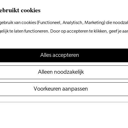
ebruikt cookies
ebruik van cookies (Functioneel, Analytisch, Marketing) die noodzak
ijk te laten functioneren. Door op accepteren te klikken, geef je a
16 december 2024
Alles accepteren
innaars
Alleen noodzakelijk
chiedenis van wetenschap en innovatie. De stad en haar
Voorkeuren aanpassen
rijswinnaars. Van scheikundige pioniers tot grondleg
f haar manier veranderd. Hier brengen we hun verhalen 