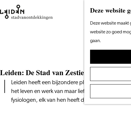
Deze website g
Ga
Deze website maakt g
naar
website zo goed mogel
de
gaan.
homepage
Leiden: De Stad van Zestien Nobelprijsw
Leiden heeft een bijzondere plek in de wereldges
het leven en werk van maar liefst zestien Nobelp
fysiologen, elk van hen heeft de wereld op zijn o