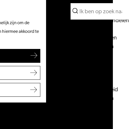
Wat te doen
Zoeken
Vanaf het water
Menu
Zoeken
Fietsen & wandelen
elijk zijn om de
Winkelen
an hiermee akkoord te
Eten & drinken
Met kinderen
Blogs
Plan je bezoek
VVV Leiden
Bereikbaarheid
Overnachten
Regio Leiden