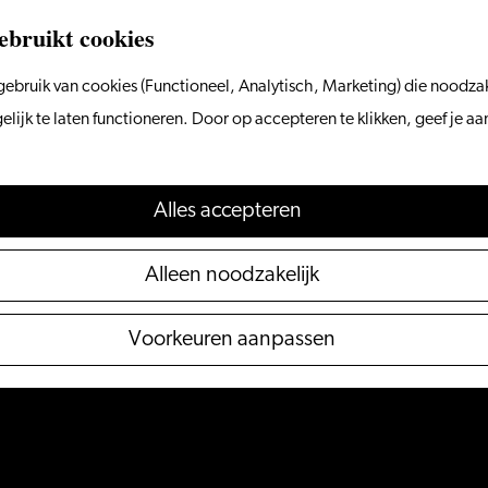
ebruikt cookies
ebruik van cookies (Functioneel, Analytisch, Marketing) die noodzak
a
r
t
n
e
r
s
ijk te laten functioneren. Door op accepteren te klikken, geef je a
Alles accepteren
Alleen noodzakelijk
Voorkeuren aanpassen