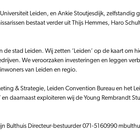
 Universiteit Leiden, en Ankie Stoutjesdijk, zelfstandi
sarissen bestaat verder uit Thijs Hemmes, Haro Schult
n de stad Leiden. Wij zetten ‘Leiden’ op de kaart om hi
edrijven. We veroorzaken investeringen en leggen verb
nwoners van Leiden en regio.
eting & Strategie, Leiden Convention Bureau en het L
V en daarnaast exploiteren wij de Young Rembrandt Stu
ijn Bulthuis Directeur-bestuurder 071-5160990 mbulth