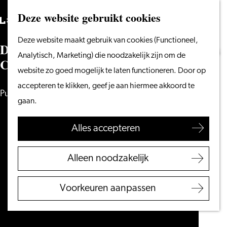
Vanaf het water
Deze website gebruikt cookies
Zoeken
Fietsen &
Menu
Zoeken
Ga
Deze website maakt gebruik van cookies (Functioneel,
wandelen
D
a
v
i
d
L
i
n
s
z
e
n
w
i
n
t
o
p
a
l
l
e
f
r
o
n
t
e
n
L
e
i
d
s
naar
Analytisch, Marketing) die noodzakelijk zijn om de
Winkelen
C
a
b
a
r
e
t
F
e
s
t
i
v
a
l
2
0
2
4
de
website zo goed mogelijk te laten functioneren. Door op
Eten & drinken
homepage
accepteren te klikken, geef je aan hiermee akkoord te
Met kinderen
Publieksprijs, studentenjury- en vakjuryprijs
gaan.
Blogs
Alles accepteren
Plan je bezoek
VVV Leiden
Alleen noodzakelijk
Bereikbaarheid
Overnachten
Voorkeuren aanpassen
Regio Leiden