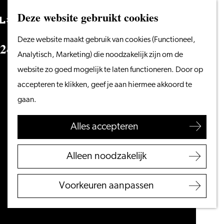
Vanaf het water
Deze website gebruikt cookies
Zoeken
Fietsen &
Menu
Zoeken
Ga
Deze website maakt gebruik van cookies (Functioneel,
wandelen
2
4
u
u
r
i
n
L
e
i
d
e
n
naar
Analytisch, Marketing) die noodzakelijk zijn om de
Winkelen
de
website zo goed mogelijk te laten functioneren. Door op
Eten & drinken
homepage
accepteren te klikken, geef je aan hiermee akkoord te
Met kinderen
gaan.
Blogs
Alles accepteren
Plan je bezoek
VVV Leiden
Alleen noodzakelijk
Bereikbaarheid
Overnachten
Voorkeuren aanpassen
Regio Leiden