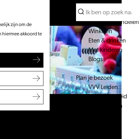
Wat te doen
Zoeken
Vanaf het water
Menu
Zoeken
Fietsen & wandelen
elijk zijn om de
Winkelen
an hiermee akkoord te
Eten & drinken
Met kinderen
Blogs
Plan je bezoek
VVV Leiden
Bereikbaarheid
Overnachten
Regio Leiden