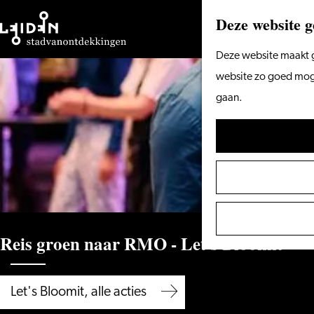
Deze website g
Ga
Deze website maakt g
naar
website zo goed mogel
de
gaan.
homepage
Reis groen naar RMO - Let's Bloomit
Let's Bloomit, alle acties