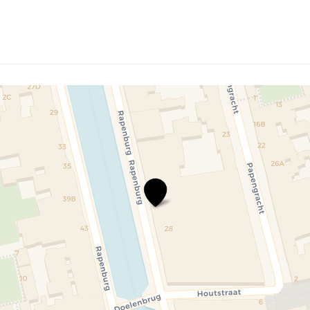
Rijksmuseum\u0020van\u002