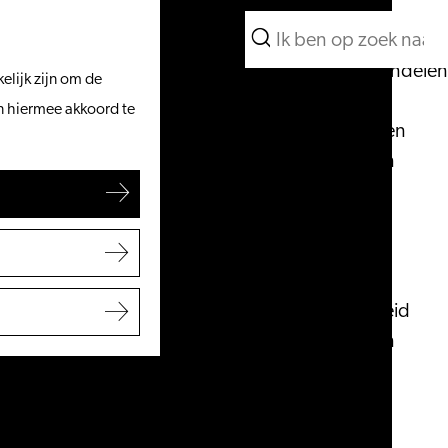
Wat te doen
Zoeken
Vanaf het water
Menu
Zoeken
Fietsen & wandelen
elijk zijn om de
Winkelen
an hiermee akkoord te
Eten & drinken
Met kinderen
Blogs
Plan je bezoek
VVV Leiden
Bereikbaarheid
Overnachten
Regio Leiden