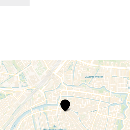
Child
of
Destiny
–
The
Dutch