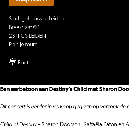
Stadsgehoorzaal Leiden
Breestraat 60
2311 CS LEIDEN
naar
Plan je route
Child
naar
of
Route
Child
Destiny
of
–
Destiny
The
Een eerbetoon aan Destiny’s Child met Sharon Door
–
Dutch
The
Experience
Dit concert is eerder in verkoop gegaan op verzoek de a
Dutch
Experience
Child of Destiny
– Sharon Doorson, Raffaëla Paton en A