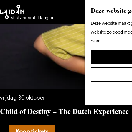
Deze website g
Ga
Deze website maakt g
naar
website zo goed mogel
de
gaan.
homepage
vrijdag 30 oktober
Child of Destiny – The Dutch Experience
Koop tickets