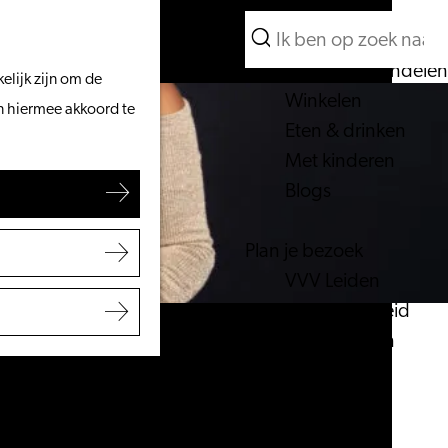
Wat te doen
Zoeken
Vanaf het water
Menu
Zoeken
Fietsen & wandelen
elijk zijn om de
Winkelen
an hiermee akkoord te
Eten & drinken
Met kinderen
Blogs
Plan je bezoek
VVV Leiden
Bereikbaarheid
Overnachten
Regio Leiden