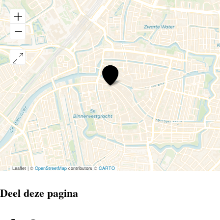
Dmitri
Makthin,
Miguel
da
Silva
&
Kyril
Zlotnikov
–
Just
Beethoven
Leaflet
|
©
OpenStreetMap
contributors ©
CARTO
Deel deze pagina