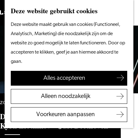
Vanaf het water
Deze website gebruikt cookies
Zoeken
Fietsen &
Menu
Zoeken
Ga
Deze website maakt gebruik van cookies (Functioneel,
wandelen
naar
Analytisch, Marketing) die noodzakelijk zijn om de
Winkelen
de
website zo goed mogelijk te laten functioneren. Door op
Eten & drinken
homepage
accepteren te klikken, geef je aan hiermee akkoord te
Met kinderen
gaan.
Blogs
Alles accepteren
Plan je bezoek
VVV Leiden
Alleen noodzakelijk
Bereikbaarheid
zondag 23 mei 2027
Overnachten
Dmitri Makthin, Miguel da Silva &
Voorkeuren aanpassen
Regio Leiden
Kyril Zlotnikov – Just Beethoven