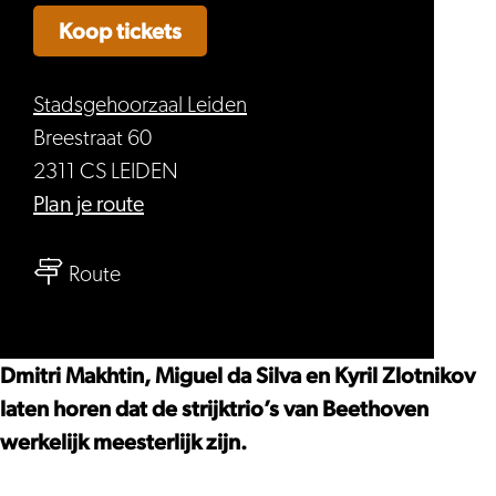
Koop tickets
Stadsgehoorzaal Leiden
Breestraat 60
2311 CS LEIDEN
naar
Plan je route
Dmitri
naar
Makthin,
Route
Dmitri
Miguel
Makthin,
da
Miguel
Silva
Dmitri Makhtin, Miguel da Silva en Kyril Zlotnikov
da
&
laten horen dat de strijktrio’s van Beethoven
Silva
Kyril
werkelijk meesterlijk zijn.
&
Zlotnikov