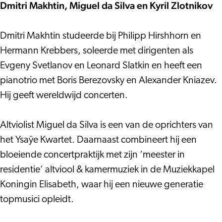
Kyril
–
Dmitri Makhtin, Miguel da Silva en Kyril Zlotnikov
Zlotnikov
Just
–
Beethoven
Dmitri Makhtin studeerde bij Philipp Hirshhorn en
Just
Hermann Krebbers, soleerde met dirigenten als
Beethoven
Evgeny Svetlanov en Leonard Slatkin en heeft een
pianotrio met Boris Berezovsky en Alexander Kniazev.
Hij geeft wereldwijd concerten.
Altviolist Miguel da Silva is een van de oprichters van
het Ysaÿe Kwartet. Daarnaast combineert hij een
bloeiende concertpraktijk met zijn ‘meester in
residentie’ altviool & kamermuziek in de Muziekkapel
Koningin Elisabeth, waar hij een nieuwe generatie
topmusici opleidt.