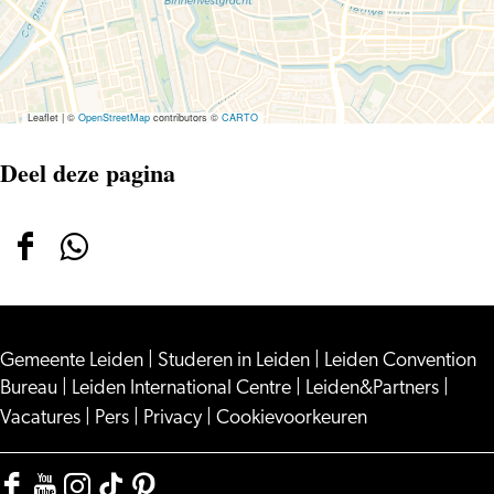
Brahms
Leaflet
|
©
OpenStreetMap
contributors ©
CARTO
Deel deze pagina
Deel
Deel
deze
deze
pagina
pagina
Gemeente Leiden
op
op
|
Studeren in Leiden
|
Leiden Convention
Bureau
|
Leiden International Centre
|
Leiden&Partners
|
Facebook
WhatsApp
Vacatures
|
Pers
|
Privacy
|
Cookievoorkeuren