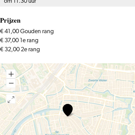
om 11.30 uur
Prijzen
€ 41,00 Gouden rang
€ 37,00 1e rang
€ 32,00 2e rang
Quartetto
di
Cremona
–
Haydn,
Grieg,