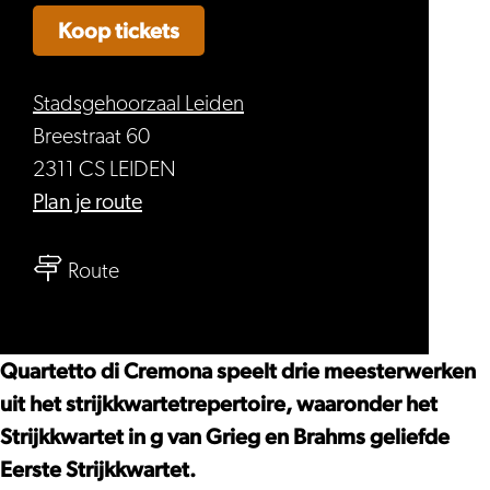
Koop tickets
Stadsgehoorzaal Leiden
Breestraat 60
2311 CS LEIDEN
naar
Plan je route
Quartetto
naar
di
Route
Quartetto
Cremona
di
–
Cremona
Haydn,
Quartetto di Cremona speelt drie meesterwerken
–
Grieg,
uit het strijkkwartetrepertoire, waaronder het
Haydn,
Brahms
Strijkkwartet in g van Grieg en Brahms geliefde
Grieg,
Eerste Strijkkwartet.