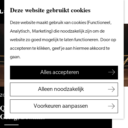
Vanaf het water
Deze website gebruikt cookies
Zoeken
Fietsen &
Menu
Zoeken
Ga
Deze website maakt gebruik van cookies (Functioneel,
wandelen
naar
Analytisch, Marketing) die noodzakelijk zijn om de
Winkelen
de
website zo goed mogelijk te laten functioneren. Door op
Eten & drinken
homepage
accepteren te klikken, geef je aan hiermee akkoord te
Met kinderen
gaan.
Blogs
Alles accepteren
Plan je bezoek
VVV Leiden
Alleen noodzakelijk
Bereikbaarheid
zondag 21 februari 2027
Overnachten
Quartetto di Cremona – Haydn,
Voorkeuren aanpassen
Regio Leiden
Grieg, Brahms