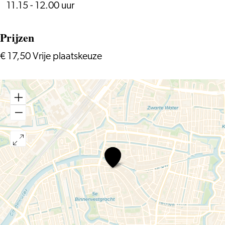
11.15 - 12.00 uur
Prijzen
€ 17,50 Vrije plaatskeuze
Over
een
kleine
mol
die…
(2+)
–
Prentenboekjesfestival