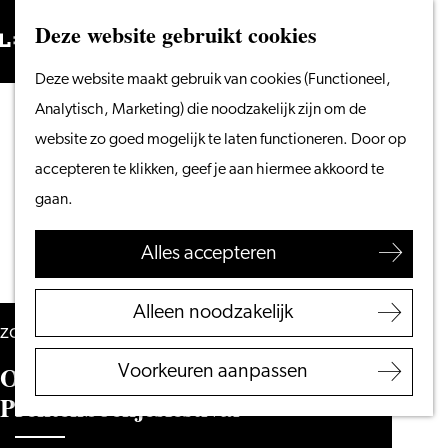
Vanaf het water
Deze website gebruikt cookies
Zoeken
Fietsen &
Menu
Zoeken
Ga
Deze website maakt gebruik van cookies (Functioneel,
wandelen
naar
Analytisch, Marketing) die noodzakelijk zijn om de
Winkelen
de
website zo goed mogelijk te laten functioneren. Door op
Eten & drinken
homepage
accepteren te klikken, geef je aan hiermee akkoord te
Met kinderen
gaan.
Blogs
Alles accepteren
Plan je bezoek
VVV Leiden
Alleen noodzakelijk
Bereikbaarheid
zondag 4 juli 2027
Overnachten
Over een kleine mol die… (2+) –
Voorkeuren aanpassen
Regio Leiden
Prentenboekjesfestival