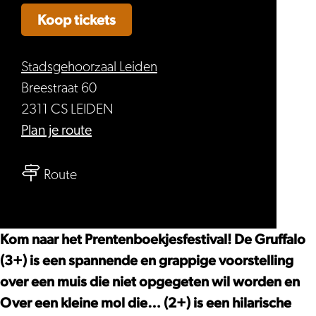
Koop tickets
Stadsgehoorzaal Leiden
Breestraat 60
2311 CS LEIDEN
naar
Plan je route
Over
naar
een
Route
Over
kleine
een
mol
kleine
die…
Kom naar het Prentenboekjesfestival! De Gruffalo
mol
(2+)
(3+) is een spannende en grappige voorstelling
die…
–
over een muis die niet opgegeten wil worden en
(2+)
Prentenboekjesfestival
Over een kleine mol die… (2+) is een hilarische