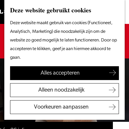
Vanaf het water
Deze website gebruikt cookies
Zoeken
Fietsen &
Menu
Zoeken
Ga
Deze website maakt gebruik van cookies (Functioneel,
wandelen
naar
Sorry, deze activiteit is niet meer beschikbaar.
Analytisch, Marketing) die noodzakelijk zijn om de
Winkelen
de
Bekijk het
actuele aanbod
voor de beschikbare
website zo goed mogelijk te laten functioneren. Door op
Eten & drinken
homepage
opties.
accepteren te klikken, geef je aan hiermee akkoord te
Met kinderen
gaan.
Blogs
Alles accepteren
Plan je bezoek
VVV Leiden
Alleen noodzakelijk
Bereikbaarheid
Overnachten
Voorkeuren aanpassen
Regio Leiden