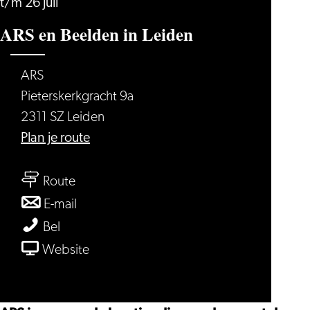
t/m 26 juli
ARS en Beelden in Leiden
ARS
Pieterskerkgracht 9a
2311 SZ Leiden
naar
Plan je route
ARS
naar
en
Route
ARS
Beelden
naar
E-mail
en
in
ARS
ARS
Bel
Beelden
Leiden
en
en
van
Website
in
Beelden
Beelden
ARS
Leiden
in
in
en
Leiden
Leiden